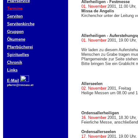
Pfarrservice
Allerheiligen - Festmesse
01. November
2001, 11.00 Uhr,
Termine
Missa de Angelis
Kirchenchor unter der Leitung v
Serviten
Servitenkirche
Gruppen
Allerheiligen - Auferstehungs
Ökumene
01. November
2001, 19.00 Uhr,
Pfarrbücherei
Wir laden zu diesem Auferstehun
Menschen zu Grabe tragen musst
Spirituelles
Pfarrgemeinde zur Seite stehen
Chronik
Bitte bringen Sie ein Grablicht m
Links
E-Mail
Allerseelen
pfarre@rossau.at
02. November
2001, Freitag
Heilige Messen um 08.00 und 1
Ordensallerheiligen
16. November
2001, 18.30 Uhr, 
Feierliche Messe, anschließen
Ordensallerseelen
17. November
2001, 19.00 Uhr