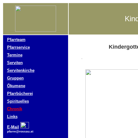
Kin
Pfarrteam
Kindergott
Pfarrservice
Termine
.
Serviten
Servitenkirche
Gruppen
Ökumene
Pfarrbücherei
Spirituelles
Chronik
Links
E-Mail
pfarre@rossau.at